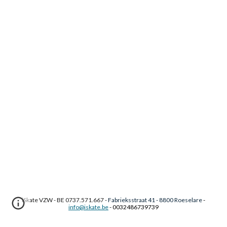
iSkate VZW - BE 0737.571.667 -
Fabrieksstraat 41
- 8800 Roeselare
-
info@iskate.be
- 0032486739739