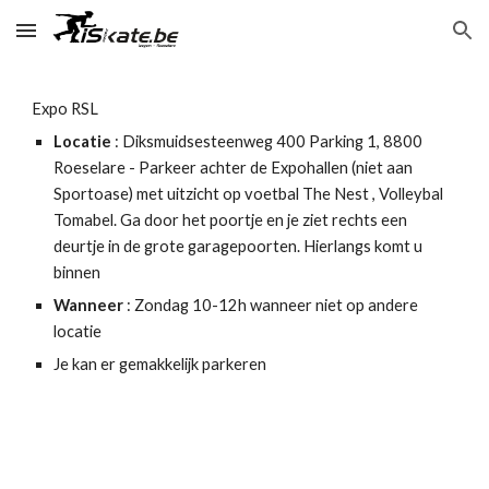
Skip to main content
Skip to navigation
Expo RSL
Locatie
:
Diksmuidsesteenweg 400 Parking 1
, 8800
Roeselare - Park
eer achter de Expohallen (niet aan
Sportoase) met uitzicht op voetbal The Nest , Volleybal
Tomabel. Ga door het poortje en je ziet rechts een
deurtje in de grote garagepoorten. Hierlangs komt u
binnen
Wanneer
: Zondag 10-12h wanneer niet op andere
locatie
Je kan er gemakkelijk parkeren