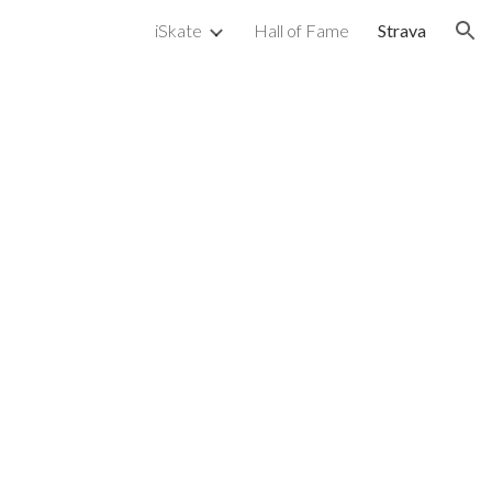
iSkate
Hall of Fame
Strava
ion