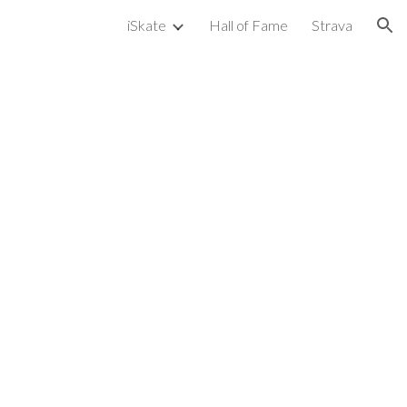
iSkate
Hall of Fame
Strava
ion